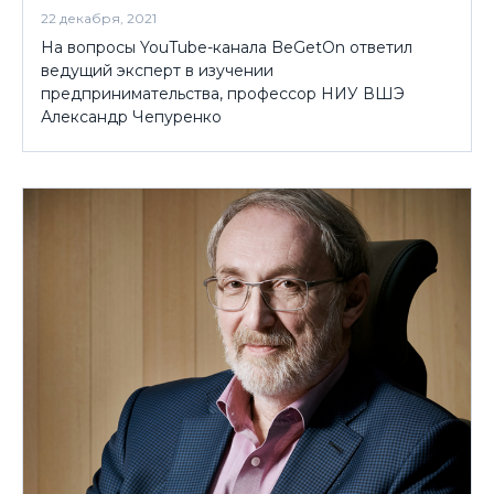
22 декабря, 2021
На вопросы YouTube-канала BeGetOn ответил
ведущий эксперт в изучении
предпринимательства, профессор НИУ ВШЭ
Александр Чепуренко