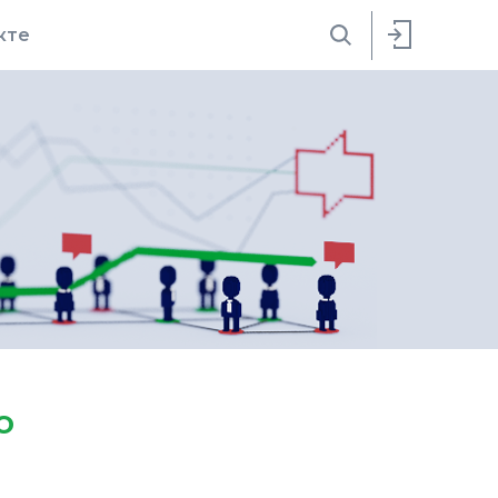
кте
о