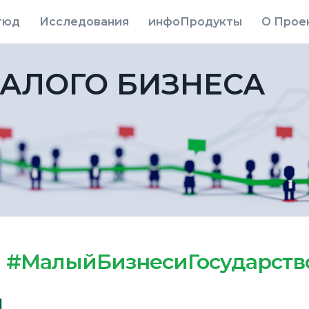
тюд
Исследования
инфоПродукты
О Прое
АЛОГО БИЗНЕСА
м
#МалыйБизнесиГосударств