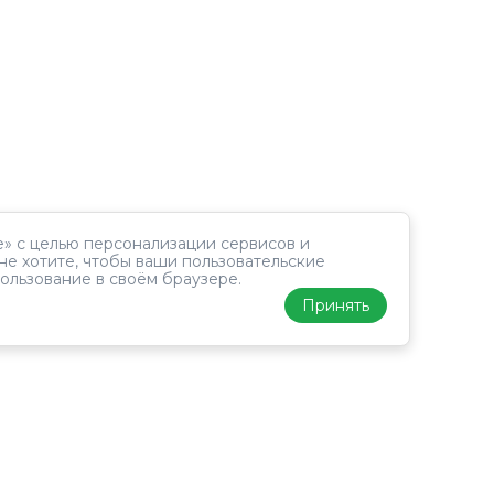
» с целью персонализации сервисов и
не хотите, чтобы ваши пользовательские
ользование в своём браузере.
Принять
Лонгитюд
Исследования
ин
Хаб
ПРИМ
ма
Методика
Темы
Док