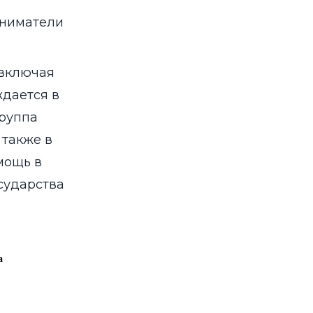
иниматели
 включая
дается в
руппа
 также в
мощь в
сударства