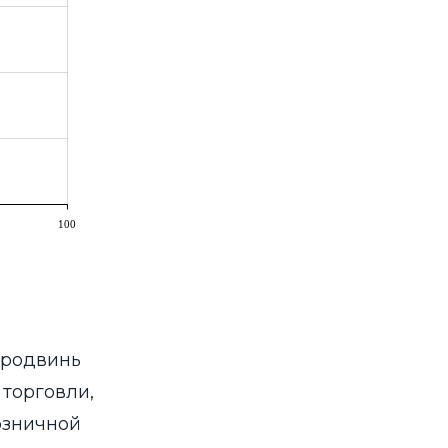
Продвинь
 торговли,
розничной