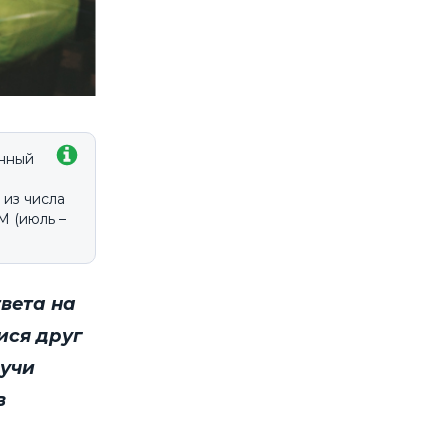
онный
 из числа
 (июль –
твета на
ися друг
аучи
в