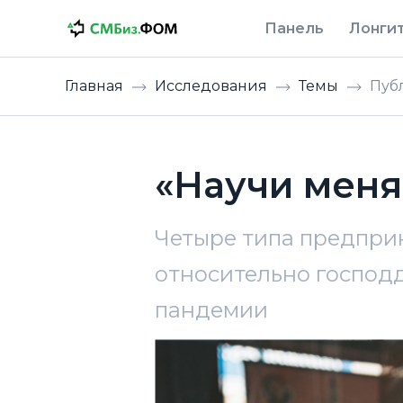
Панель
Лонги
Главная
Исследования
Темы
Пуб
«Научи меня!
Четыре типа предпри
относительно господд
пандемии