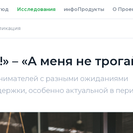
тюд
Исследования
инфоПродукты
О Прое
ликация
» – «А меня не трога
нимателей с разными ожиданиями
ержки, особенно актуальной в пер