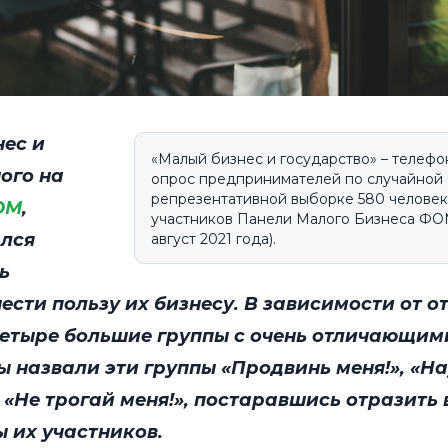
нес и
«Малый бизнес и государство» – телеф
ого на
опрос предпринимателей по случайной
репрезентативной выборке 580 человек
ОМ
,
участников Панели Малого Бизнеса ФОМ
лся
август 2021 года).
ь
ести пользу их бизнесу. В зависимости от о
четыре большие группы с очень отличающим
ы назвали эти группы «Продвинь меня!», «Н
и «Не трогай меня!», постаравшись отразить 
 их участников.