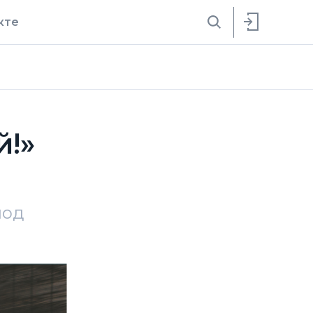
кте
й!»
иод