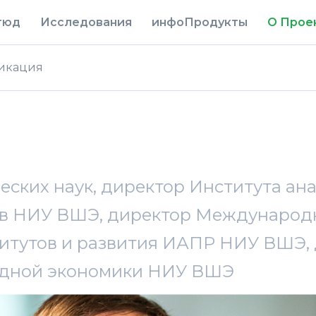
тюд
Исследования
инфоПродукты
О Прое
икация
ских наук, директор Института ан
ов НИУ ВШЭ, директор Международ
титутов и развития ИАПР НИУ ВШЭ,
адной экономики НИУ ВШЭ