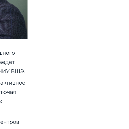
льного
ведет
НИУ ВШЭ.
активное
ключая
х
центров