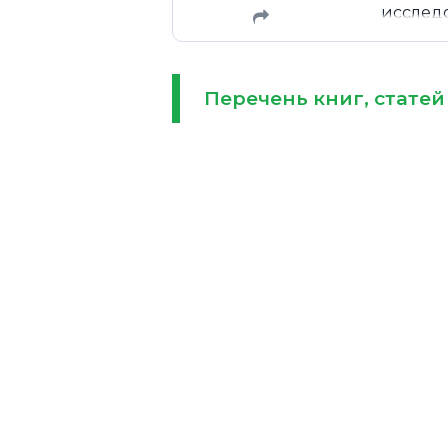
исслед
уделен
Перечень книг, статей