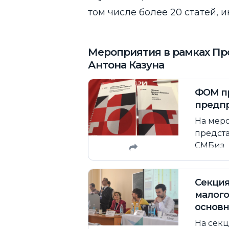
том числе более 20 статей, 
Мероприятия в рамках Про
Антона Казуна
ФОМ пр
предп
На меро
предста
СМБиз
Секция
малого
основ
На секц