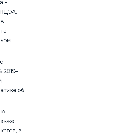
а –
АНЦЭА,
 в
ге,
иком
е,
 2019–
й
атике об
ию
также
кстов, в