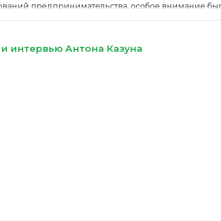
ований предпринимательства, особое внимание бы
о Проекту СМБиз
 и интервью Антона Казуна