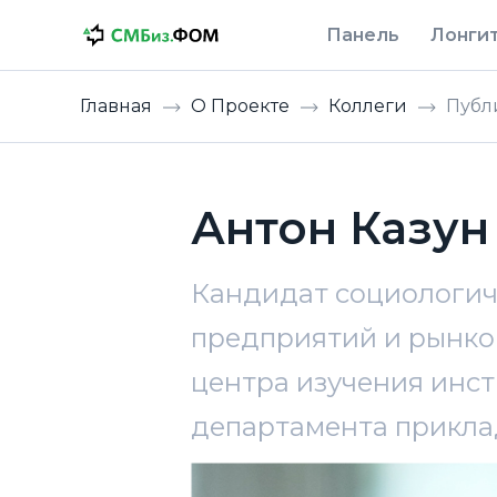
Панель
Лонги
Главная
О Проекте
Коллеги
Публ
Антон Казун
Кандидат социологиче
предприятий и рынк
центра изучения инс
департамента прикл