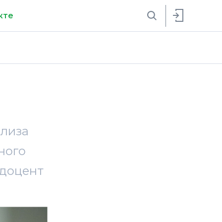
кте
ализа
ного
 доцент