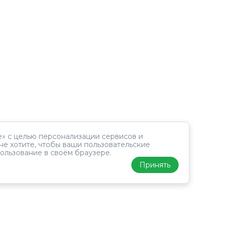
» с целью персонализации сервисов и
не хотите, чтобы ваши пользовательские
ользование в своём браузере.
Принять
Лонгитюд
Исследования
ин