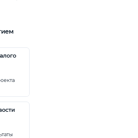
тием
малого
роекта
вости
ьтаты