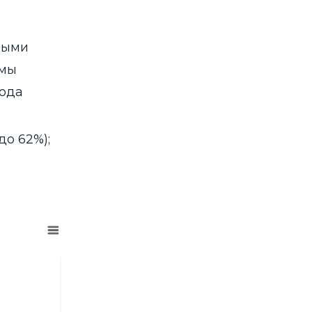
мыми
емы
года
до 62%);