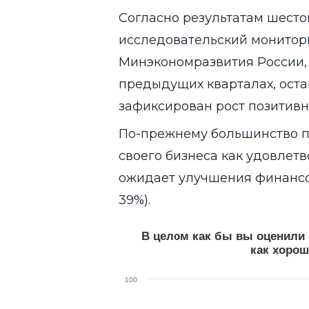
Согласно результатам шест
исследовательский монитори
Минэкономразвития России, с
предыдущих кварталах, остав
зафиксирован рост позитив
По-прежнему большинство 
своего бизнеса как удовлетв
ожидает улучшения финансо
39%).
В целом как бы вы оценили финанс
Line chart with 3 lines.
В целом как бы вы оценили 
данные в % от всех опрошенных
как хорош
View as data table, В целом как бы в
The chart has 1 X axis displaying catego
100
The chart has 1 Y axis displaying values