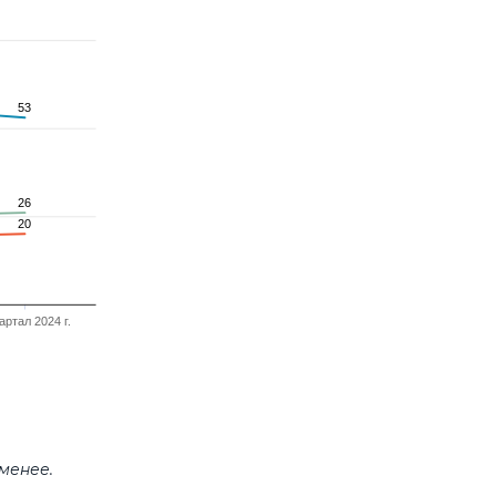
53
53
26
26
20
20
вартал 2024 г.
менее.