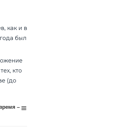
, как и в
 года был
ложение
тех, кто
е (до
– как хорошее, удовлетворительное или как плохое
время –
е время – как хорошее, удовлетворительное или как плохое