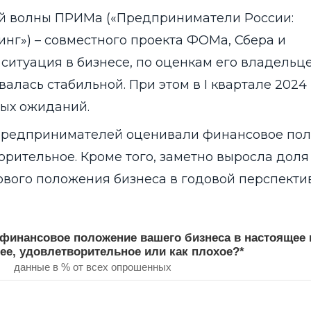
ой волны ПРИМа («Предприниматели России:
нг») – совместного проекта ФОМа, Сбера и
итуация в бизнесе, по оценкам его владельцев
алась стабильной. При этом в I квартале 2024
ных ожиданий.
предпринимателей оценивали финансовое по
орительное. Кроме того, заметно выросла доля 
вого положения бизнеса в годовой перспектив
овое положение вашего бизнеса в настоящее время 
финансовое положение вашего бизнеса в настоящее 
ее, удовлетворительное или как плохое?*
ы оценили финансовое положение вашего бизнеса в настояще
данные в % от всех опрошенных
ries.
. Range: 0 to 100.