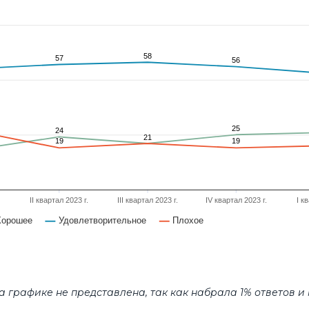
58
58
57
57
56
56
25
25
24
24
21
21
19
19
19
19
II квартал 2023 г.
III квартал 2023 г.
IV квартал 2023 г.
I к
Хорошее
Удовлетворительное
Плохое
а графике не представлена, так как набрала 1% ответов и 