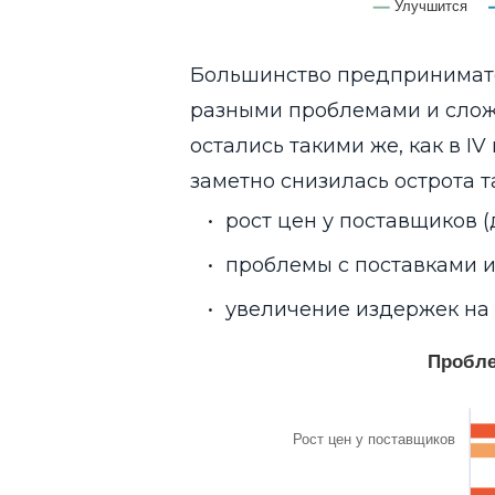
Улучшится
End of interactive chart.
Большинство предпринимате
разными проблемами и слож
остались такими же, как в IV
заметно снизилась острота т
рост цен у поставщиков (
проблемы с поставками из
увеличение издержек на с
Проблемы бизнеса за последние тр
Bar chart with 2 data series.
Пробле
данные в % от всех опрошенных
View as data table, Проблемы бизнеса 
The chart has 1 X axis displaying catego
The chart has 1 Y axis displaying values
Рост цен у поставщиков