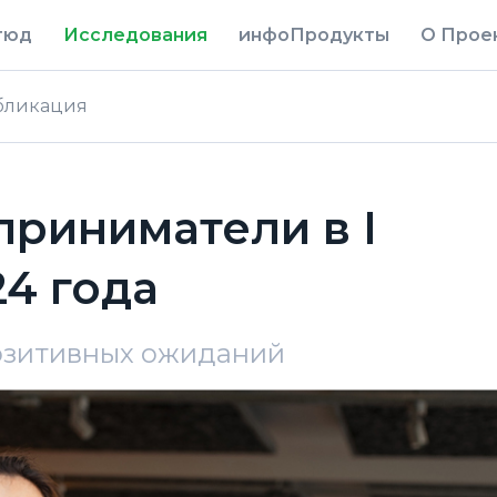
тюд
Исследования
инфоПродукты
О Прое
бликация
риниматели в I
24 года
озитивных ожиданий