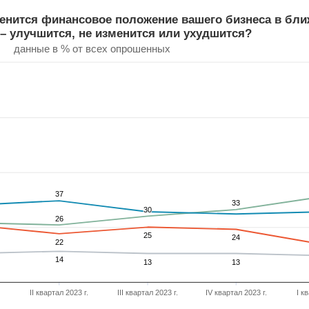
 финансовое положение вашего бизнеса в ближайши
менится финансовое положение вашего бизнеса в бл
 – улучшится, не изменится или ухудшится?
нению, изменится финансовое положение вашего бизнеса в б
данные в % от всех опрошенных
ries.
. Range: 0 to 100.
37
37
33
33
30
30
26
26
25
25
24
24
22
22
14
14
13
13
13
13
II квартал 2023 г.
III квартал 2023 г.
IV квартал 2023 г.
I к