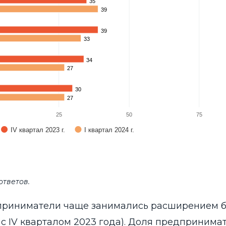
35
35
39
39
39
39
33
33
34
34
27
27
30
30
27
27
25
50
75
IV квартал 2023 г.
I квартал 2024 г.
ответов.
едприниматели чаще занимались расширением 
ю с IV кварталом 2023 года). Доля предпринима