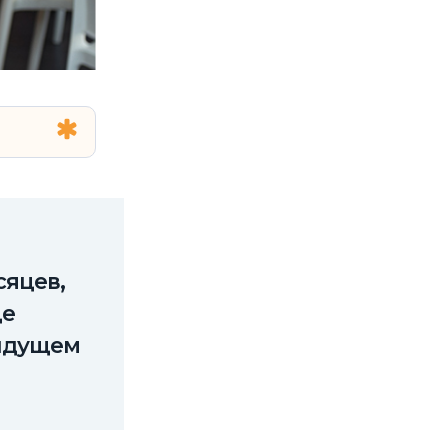
сяцев,
ще
дыдущем