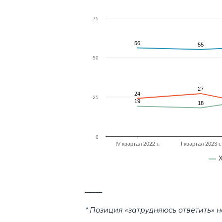
75
56
56
55
55
50
27
27
24
24
25
19
19
18
18
0
IV квартал 2022 г.
I квартал 2023 г.
End of interactive chart.
_____
* Позиция «затрудняюсь ответить» н