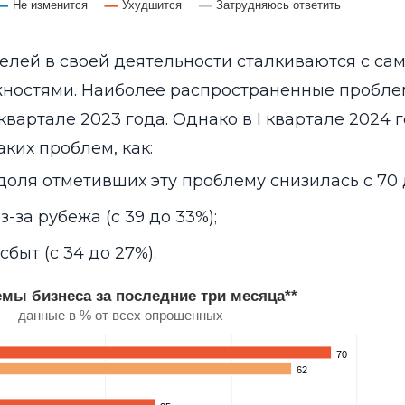
Не изменится
Ухудшится
Затрудняюсь ответить
лей в своей деятельности сталкиваются с са
ностями. Наиболее распространенные пробл
 квартале 2023 года. Однако в I квартале 2024 
аких проблем, как:
доля отметивших эту проблему снизилась с 70 
-за рубежа (с 39 до 33%);
быт (с 34 до 27%).
и месяца**
мы бизнеса за последние три месяца**
данные в % от всех опрошенных
за последние три месяца**
ries.
70
70
. Range: 0 to 100.
62
62