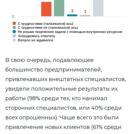
3
3
2
2
0
С трудностями сталкивался(-ась)
С трудностями не сталкивался(-ась)
Не решаю творческие задачи с помощью внутренних ресурсов
Затрудняюсь ответить
Вопрос не задавался
End of interactive chart.
В свою очередь, подавляющее
большинство предпринимателей,
привлекавших внештатных специалистов,
увидели положительные результаты их
работы (98% среди тех, кто нанимал
сторонних специалистов, или 40% среди
всех опрошенных). Чаще всего это были
привлечение новых клиентов (61% среди