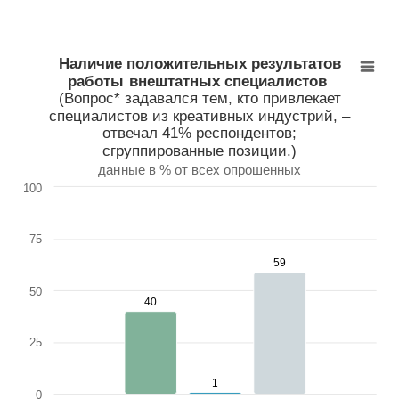
Наличие положительных результатов работы внештат
Bar chart with 3 data series.
Наличие положительных результатов
данные в % от всех опрошенных
работы внештатных специалистов
View as data table, Наличие положительных результатов 
(Вопрос* задавался тем, кто привлекает
The chart has 1 X axis displaying categories.
специалистов из креативных индустрий, –
The chart has 1 Y axis displaying values. Range: 0 to 100.
отвечал 41% респондентов;
сгруппированные позиции.)
данные в % от всех опрошенных
100
75
59
59
50
40
40
25
1
1
0