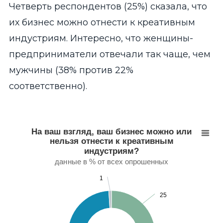
Четверть респондентов (25%) сказала, что
их бизнес можно отнести к креативным
индустриям. Интересно, что женщины-
предприниматели отвечали так чаще, чем
мужчины (38% против 22%
соответственно).
На ваш взгляд, ваш бизнес можно или нельзя отне
Pie chart with 3 slices.
На ваш взгляд, ваш бизнес можно или
данные в % от всех опрошенных
нельзя отнести к креативным
View as data table, На ваш взгляд, ваш бизнес можно или
индустриям?
данные в % от всех опрошенных
1
1
25
25