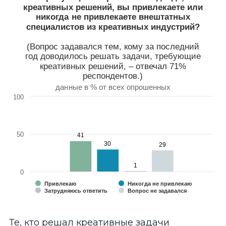
The chart has 1 X axis displaying categories.
креативных решений, вы привлекаете или
The chart has 1 Y axis displaying values. Range: 0 to 100.
никогда не привлекаете внештатных
специалистов из креативных индустрий?
(Вопрос задавался тем, кому за последний
год доводилось решать задачи, требующие
креативных решений, – отвечал 71%
респондентов.)
данные в % от всех опрошенных
100
50
41
41
30
30
29
29
1
1
0
Привлекаю
Никогда не привлекаю
Затрудняюсь ответить
Вопрос не задавался
End of interactive chart.
Те, кто решал креативные задачи