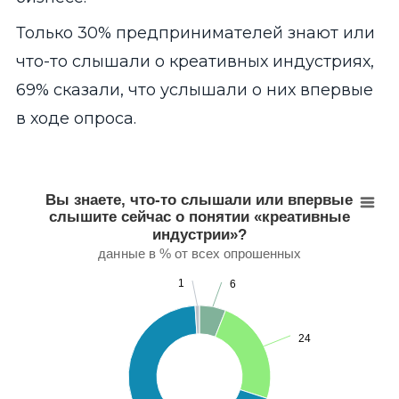
Только 30% предпринимателей знают или
что-то слышали о креативных индустриях,
69% сказали, что услышали о них впервые
в ходе опроса.
Вы знаете, что-то слышали или впервые слышите с
Pie chart with 4 slices.
Вы знаете, что-то слышали или впервые
данные в % от всех опрошенных
слышите сейчас о понятии «креативные
View as data table, Вы знаете, что-то слышали или вперв
индустрии»?
данные в % от всех опрошенных
1
1
6
6
24
24