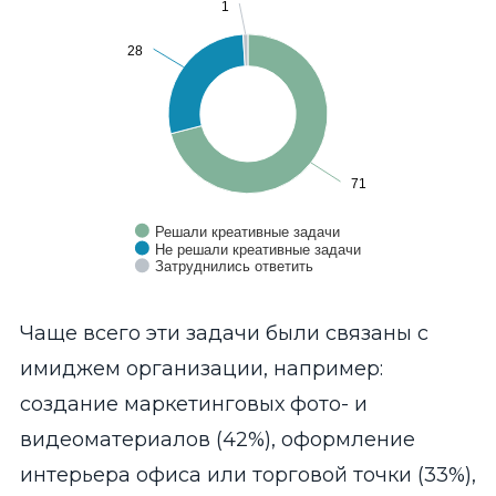
1
1
28
28
71
71
Решали креативные задачи
Не решали креативные задачи
Затруднились ответить
End of interactive chart.
Чаще всего эти задачи были связаны с
имиджем организации, например:
создание маркетинговых фото- и
видеоматериалов (42%), оформление
интерьера офиса или торговой точки (33%),