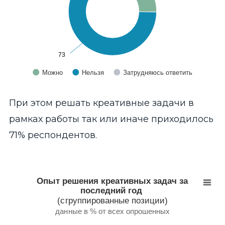
73
73
Можно
Нельзя
Затрудняюсь ответить
End of interactive chart.
При этом решать креативные задачи в
рамках работы так или иначе приходилось
71% респондентов.
Опыт решения креативных задач за последний год
Pie chart with 3 slices.
Опыт решения креативных задач за
данные в % от всех опрошенных
последний год
(сгруппированные позиции)
данные в % от всех опрошенных