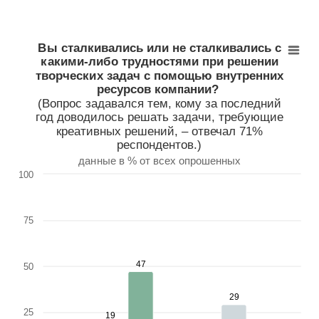
Вы сталкивались или не сталкивались с какими-ли
Bar chart with 5 data series.
Вы сталкивались или не сталкивались с
данные в % от всех опрошенных
какими-либо трудностями при решении
View as data table, Вы сталкивались или не сталкивалис
творческих задач с помощью внутренних
The chart has 1 X axis displaying categories.
ресурсов компании?
The chart has 1 Y axis displaying values. Range: 0 to 100.
(Вопрос задавался тем, кому за последний
год доводилось решать задачи, требующие
креативных решений, – отвечал 71%
респондентов.)
данные в % от всех опрошенных
100
75
47
47
50
29
29
25
19
19