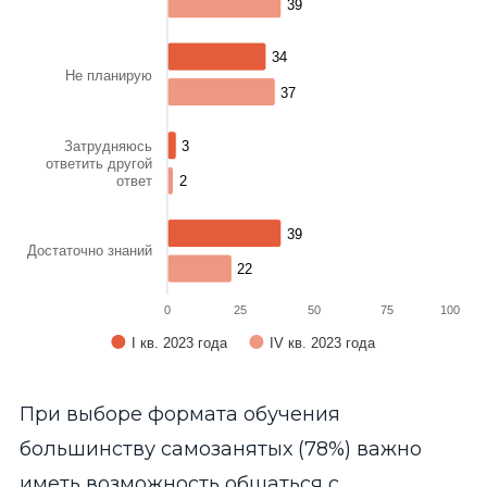
39
39
34
34
Не планирую
37
37
Затрудняюсь
3
3
ответить другой
ответ
2
2
39
39
Достаточно знаний
22
22
0
25
50
75
100
I кв. 2023 года
IV кв. 2023 года
End of interactive chart.
При выборе формата обучения
большинству самозанятых (78%) важно
иметь возможность общаться с