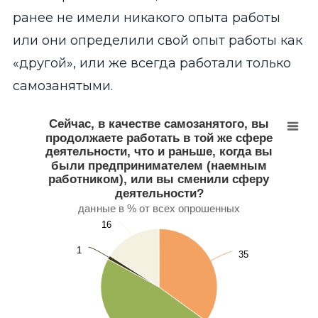
ранее не имели никакого опыта работы
или они определили свой опыт работы как
«другой», или же всегда работали только
самозанятыми.
Сейчас, в качестве самозанятого, вы продолжаете 
Pie chart with 4 slices.
Сейчас, в качестве самозанятого, вы
данные в % от всех опрошенных
продолжаете работать в той же сфере
View as data table, Сейчас, в качестве самозанятого, вы
деятельности, что и раньше, когда вы
были предпринимателем (наемным
работником), или вы сменили сферу
деятельности?
данные в % от всех опрошенных
16
16
1
1
35
35