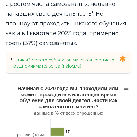
с ростом числа самозанятых, недавно
начавших свою деятельность*. Не
планируют проходить никакого обучения,
как и в I квартале 2023 года, примерно
треть (37%) самозанятых.
*
Единый реестр субъектов малого и среднего
предпринимательства (nalog.ru)
.
Начиная с 2020 года вы проходили или, может, про
Bar chart with 2 data series.
Начиная с 2020 года вы проходили или,
данные в % от всех опрошенных
может, проходите в настоящее время
View as data table, Начиная с 2020 года вы 
обучение для своей деятельности как
The chart has 1 X axis displaying categories.
самозанятого, или нет?
The chart has 1 Y axis displaying values. Range: 0 to 100.
данные в % от всех опрошенных
17
17
Проходил(-а) или