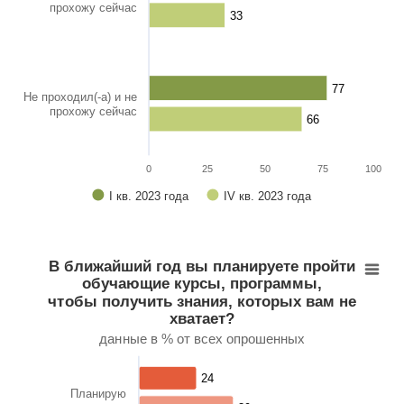
прохожу сейчас
33
33
77
77
Не проходил(-а) и не
прохожу сейчас
66
66
0
25
50
75
100
I кв. 2023 года
IV кв. 2023 года
End of interactive chart.
В ближайший год вы планируете пройти обучающие к
Bar chart with 2 data series.
В ближайший год вы планируете пройти
данные в % от всех опрошенных
обучающие курсы, программы,
View as data table, В ближайший год вы планируете пройт
чтобы получить знания, которых вам не
The chart has 1 X axis displaying categories.
хватает?
The chart has 1 Y axis displaying values. Range: 0 to 100.
данные в % от всех опрошенных
24
24
Планирую