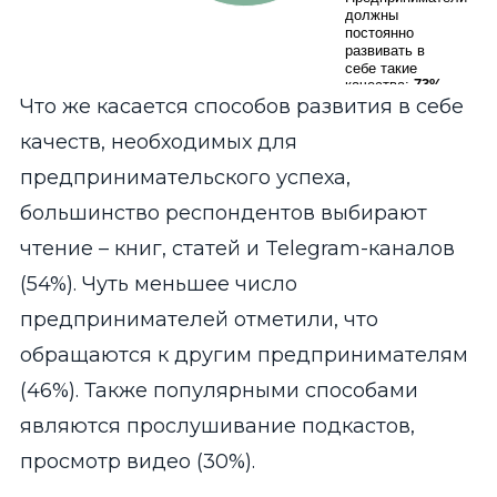
должны
должны
постоянно
постоянно
развивать в
развивать в
себе такие
себе такие
качества:
качества:
73%
73%
End of interactive chart.
Что же касается способов развития в себе
качеств, необходимых для
предпринимательского успеха,
большинство респондентов выбирают
чтение – книг, статей и Telegram-каналов
(54%). Чуть меньшее число
предпринимателей отметили, что
обращаются к другим предпринимателям
(46%). Также популярными способами
являются прослушивание подкастов,
просмотр видео (30%).