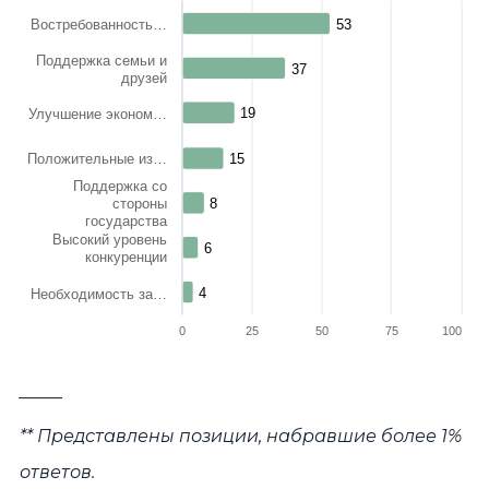
The chart has 1 X axis displaying categories.
Востребованность…
53
53
The chart has 1 Y axis displaying values. Range: 0 to 100.
Поддержка семьи и
37
37
друзей
19
19
Улучшение эконом…
Положительные из…
15
15
Поддержка со
стороны
8
8
государства
Высокий уровень
6
6
конкуренции
4
4
Необходимость за…
0
25
50
75
100
End of interactive chart.
_____
** Представлены позиции, набравшие более 1%
ответов.