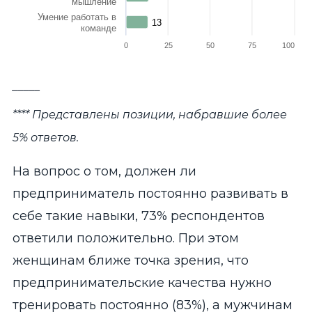
мышление
Умение работать в
13
13
команде
0
25
50
75
100
End of interactive chart.
_____
**** Представлены позиции, набравшие более
5% ответов.
На вопрос о том, должен ли
предприниматель постоянно развивать в
себе такие навыки, 73% респондентов
ответили положительно. При этом
женщинам ближе точка зрения, что
предпринимательские качества нужно
тренировать постоянно (83%), а мужчинам