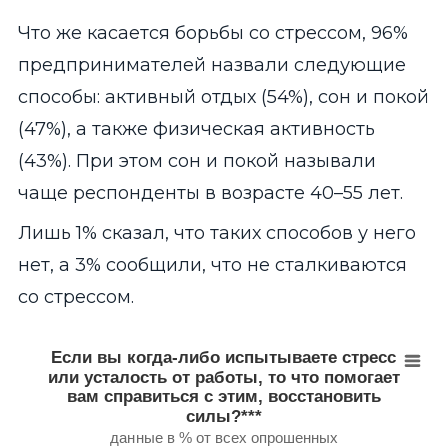
Что же касается борьбы со стрессом, 96%
предпринимателей назвали следующие
способы: активный отдых (54%), сон и покой
(47%), а также физическая активность
(43%). При этом сон и покой называли
чаще респонденты в возрасте 40–55 лет.
Лишь 1% сказал, что таких способов у него
нет, а 3% сообщили, что не сталкиваются
со стрессом.
Если вы когда-либо испытываете стресс или устал
Если вы когда-либо испытываете стресс
или усталость от работы, то что помогает
Bar chart with 10 bars.
вам справиться с этим, восстановить
данные в % от всех опрошенных
силы?***
View as data table, Если вы когда-либо испытываете стресс
данные в % от всех опрошенных
The chart has 1 X axis displaying categories.