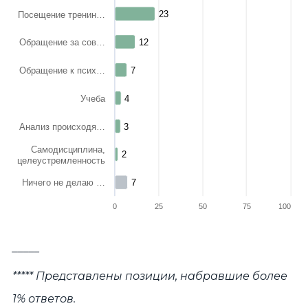
23
23
Посещение тренин…
Обращение за сов…
12
12
Обращение к псих…
7
7
Учеба
4
4
Анализ происходя…
3
3
Самодисциплина,
2
2
целеустремленность
Ничего не делаю …
7
7
0
25
50
75
100
End of interactive chart.
_____
***** Представлены позиции, набравшие более
1% ответов.