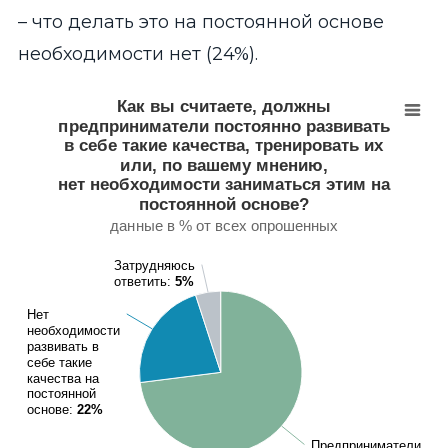
– что делать это на постоянной основе
необходимости нет (24%).
Как вы считаете, должны предприниматели постоя
Как вы считаете, должны
предприниматели постоянно развивать
Pie chart with 3 slices.
в себе такие качества, тренировать их
данные в % от всех опрошенных
или, по вашему мнению,
View as data table, Как вы считаете, должны предпринима
нет необходимости заниматься этим на
постоянной основе?
данные в % от всех опрошенных
Затрудняюсь
Затрудняюсь
ответить:
ответить:
5%
5%
Нет
Нет
необходимости
необходимости
развивать в
развивать в
себе такие
себе такие
качества на
качества на
постоянной
постоянной
основе:
основе:
22%
22%
Предприниматели
Предприниматели