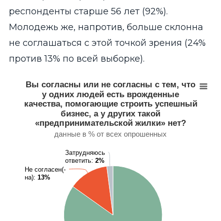
респонденты старше 56 лет (92%).
Молодежь же, напротив, больше склонна
не соглашаться с этой точкой зрения (24%
против 13% по всей выборке).
Вы согласны или не согласны с тем, что у одних
Вы согласны или не согласны с тем, что
у одних людей есть врожденные
Pie chart with 3 slices.
качества, помогающие строить успешный
данные в % от всех опрошенных
бизнес, а у других такой
View as data table, Вы согласны или не согласны с тем, 
«предпринимательской жилки» нет?
данные в % от всех опрошенных
Затрудняюсь
Затрудняюсь
ответить:
ответить:
2%
2%
Не согласен(-
Не согласен(-
на):
на):
13%
13%