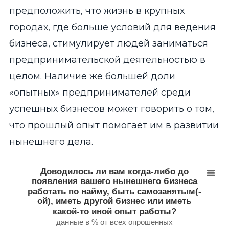
предположить, что жизнь в крупных
городах, где больше условий для ведения
бизнеса, стимулирует людей заниматься
предпринимательской деятельностью в
целом. Наличие же большей доли
«опытных» предпринимателей среди
успешных бизнесов может говорить о том,
что прошлый опыт помогает им в развитии
нынешнего дела.
Доводилось ли вам когда-либо до появления ваше
Доводилось ли вам когда-либо до
появления вашего нынешнего бизнеса
Bar chart with 6 bars.
работать по найму, быть самозанятым(-
данные в % от всех опрошенных
ой), иметь другой бизнес или иметь
View as data table, Доводилось ли вам когда-либо до поя
какой-то иной опыт работы?
The chart has 1 X axis displaying categories.
данные в % от всех опрошенных
The chart has 1 Y axis displaying values. Range: 0 to 100.