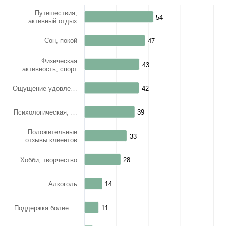
The chart has 1 Y axis displaying values. Range: 0 to 100.
Путешествия,
54
54
активный отдых
Сон, покой
47
47
Физическая
43
43
активность, спорт
Ощущение удовле…
42
42
Психологическая, …
39
39
Положительные
33
33
отзывы клиентов
Хобби, творчество
28
28
Алкоголь
14
14
Поддержка более …
11
11