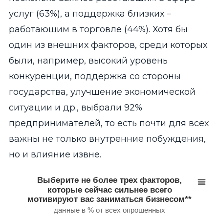
услуг (63%), а поддержка близких –
работающим в торговле (44%). Хотя бы
один из внешних факторов, среди которых
были, например, высокий уровень
конкуренции, поддержка со стороны
государства, улучшение экономической
ситуации и др., выбрали 92%
предпринимателей, то есть почти для всех
важны не только внутренние побуждения,
но и влияние извне.
Выберите не более трех факторов, которые сейча
Выберите не более трех факторов,
которые сейчас сильнее всего
Bar chart with 7 bars.
мотивируют вас заниматься бизнесом**
данные в % от всех опрошенных
данные в % от всех опрошенных
View as data table, Выберите не более трех факторов, ко