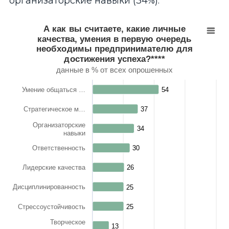
организаторские навыки (34%).
А как вы считаете, какие личные качества, умен
А как вы считаете, какие личные
качества, умения в первую очередь
Bar chart with 9 bars.
необходимы предпринимателю для
данные в % от всех опрошенных
достижения успеха?****
View as data table, А как вы считаете, какие личные кач
данные в % от всех опрошенных
The chart has 1 X axis displaying categories.
The chart has 1 Y axis displaying values. Range: 0 to 100.
Умение общаться …
54
54
Стратегическое м…
37
37
Организаторские
34
34
навыки
Ответственность
30
30
Лидерские качества
26
26
Дисциплинированность
25
25
Стрессоустойчивость
25
25
Творческое
13
13