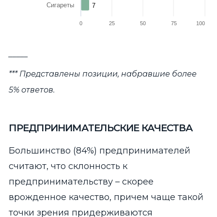
Сигареты
7
7
0
25
50
75
100
End of interactive chart.
_____
*** Представлены позиции, набравшие более
5% ответов.
ПРЕДПРИНИМАТЕЛЬСКИЕ КАЧЕСТВА
Большинство (84%) предпринимателей
считают, что склонность к
предпринимательству – скорее
врожденное качество, причем чаще такой
точки зрения придерживаются