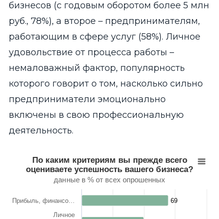
бизнесов (с годовым оборотом более 5 млн
руб., 78%), а второе – предпринимателям,
работающим в сфере услуг (58%). Личное
удовольствие от процесса работы –
немаловажный фактор, популярность
которого говорит о том, насколько сильно
предприниматели эмоционально
включены в свою профессиональную
деятельность.
По каким критериям вы прежде всего оцениваете
По каким критериям вы прежде всего
оцениваете успешность вашего бизнеса?
Bar chart with 11 bars.
данные в % от всех опрошенных
данные в % от всех опрошенных
View as data table, По каким критериям вы прежде всего 
Прибыль, финансо…
69
69
The chart has 1 X axis displaying categories.
The chart has 1 Y axis displaying values. Range: 0 to 100.
Личное