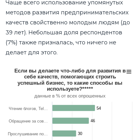
Чаще всего использование упомянутых
методов развития предпринимательских
качеств свойственно молодым людям (до
39 лет). Небольшая доля респондентов
(7%) также призналась, что ничего не
делает для этого.
Если вы делаете что-либо для развития в себе ка
Если вы делаете что-либо для развития в
себе качеств, помогающих строить
Bar chart with 10 bars.
успешный бизнес, то какие способы вы
данные в % от всех опрошенных
используете?*****
View as data table, Если вы делаете что-либо для развити
данные в % от всех опрошенных
The chart has 1 X axis displaying categories.
The chart has 1 Y axis displaying values. Range: 0 to 100.
54
54
Чтение блогов, Tel…
46
46
Обращение за сов…
30
30
Прослушивание по…