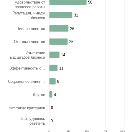
удовольствие от
50
50
процесса работы
Репутация, имидж
31
31
бизнеса
Число клиентов
26
26
Отзывы клиентов
25
25
Изменение
14
14
масштабов бизнеса
11
11
Эффективность о…
Социальное влиян…
9
9
Другое
4
4
0
0
Нет таких критериев
Затрудняюсь
0
0
ответить
0
25
50
75
100