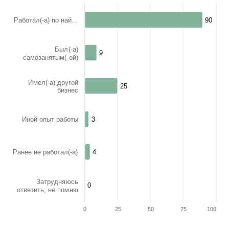
Работал(-а) по най…
90
90
Был(-а)
9
9
самозанятым(-ой)
Имел(-а) другой
25
25
бизнес
Иной опыт работы
3
3
Ранее не работал(-а)
4
4
Затрудняюсь
0
0
ответить, не помню
0
25
50
75
100