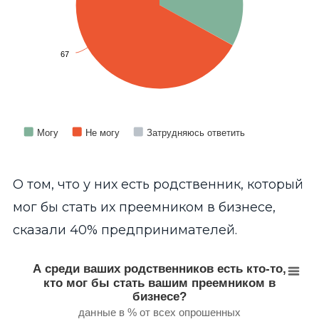
67
Могу
Не могу
Затрудняюсь ответить
End of interactive chart.
О том, что у них есть родственник, который
мог бы стать их преемником в бизнесе,
сказали 40% предпринимателей.
А среди ваших родственников есть кто-то, кто мог 
Pie chart with 4 slices.
А среди ваших родственников есть кто-то,
данные в % от всех опрошенных
кто мог бы стать вашим преемником в
View as data table, А среди ваших родственников есть кто
бизнесе?
данные в % от всех опрошенных