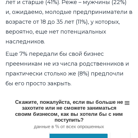
лет и старше (41%). Реже – мужчины (22%)
и, ожидаемо, молодые предприниматели в
возрасте от 18 до 35 лет (11%), у которых,
вероятно, еще нет потенциальных
наследников.
Еще 7% передали бы свой бизнес
преемникам не из числа родственников и
практически столько же (8%) предпочли
бы его просто закрыть.
Скажите, пожалуйста, если вы больше не захотите и
Bar chart with 8 bars.
Скажите, пожалуйста, если вы больше не
данные в % от всех опрошенных
захотите или не сможете заниматься
View as data table, Скажите, пожалуйста, если вы больше 
своим бизнесом, как вы хотели бы с ним
The chart has 1 X axis displaying categories.
поступить?
The chart has 1 Y axis displaying values. Range: 0 to 40.
данные в % от всех опрошенных