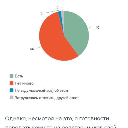
2
2
40
56
Есть
Нет никого
Не задумывался(-ась) об этом
Затрудняюсь ответить, другой ответ
End of interactive chart.
Однако, несмотря на это, о готовности
передать кому-то из родственников свой