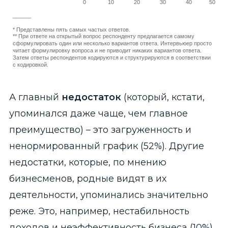
0
10
20
30
40
50
______
* Представлены пять самых частых ответов.
** При ответе на открытый вопрос респонденту предлагается самому
сформулировать один или несколько вариантов ответа. Интервьюер просто
читает формулировку вопроса и не приводит никаких вариантов ответа.
Затем ответы респондентов кодируются и структурируются в соответствии
с кодировкой.
End of interactive chart.
А главный
недостаток
(который, кстати,
упоминался даже чаще, чем главное
преимущество) – это загруженность и
ненормированный график (52%). Другие
недостатки, которые, по мнению
бизнесменов, родные видят в их
деятельности, упоминались значительно
реже. Это, например, нестабильность
доходов и неэффективность бизнеса (10%),