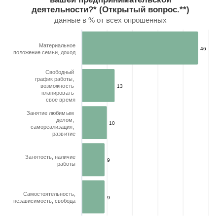
* Представлены пять самых частых ответов.
деятельности?* (Открытый вопрос.**)
** При ответе на открытый вопрос респонденту пре
данные в % от всех опрошенных
View as data table, Как вы думаете, что члены вашей се
The chart has 1 X axis displaying categories.
The chart has 1 Y axis displaying values. Range: 0 to 50.
Материальное
46
46
положение семьи, доход
Свободный
график работы,
возможность
13
13
планировать
свое время
Занятие любимым
делом,
10
10
самореализация,
развитие
Занятость, наличие
9
9
работы
Самостоятельность,
9
9
независимость, свобода