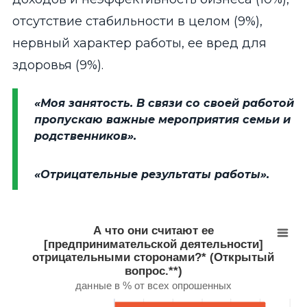
отсутствие стабильности в целом (9%),
нервный характер работы, ее вред для
здоровья (9%).
«Моя занятость. В связи со своей работой
пропускаю важные мероприятия семьи и
родственников».
«Отрицательные результаты работы».
А что они считают ее [предпринимательской деятел
Bar chart with 5 bars.
данные в % от всех опрошенных
А что они считают ее
______
[предпринимательской деятельности]
отрицательными сторонами?* (Открытый
* Представлены пять самых частых ответов.
вопрос.**)
** При ответе на открытый вопрос респонденту пре
данные в % от всех опрошенных
View as data table, А что они считают ее [предпринимате