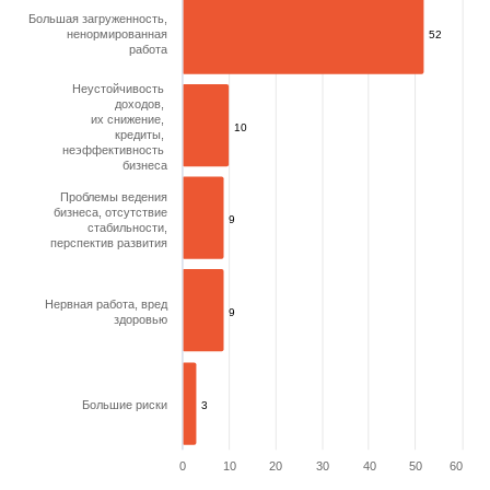
The chart has 1 X axis displaying categories.
The chart has 1 Y axis displaying values. Range: 0 to 60.
Большая загруженность,
ненормированная
52
52
работа
Неустойчивость
доходов,
их снижение,
10
10
кредиты,
неэффективность
бизнеса
Проблемы ведения
бизнеса, отсутствие
9
9
стабильности,
перспектив развития
Нервная работа, вред
9
9
здоровью
Большие риски
3
3
0
10
20
30
40
50
60