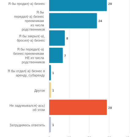
Я бы продал(-а) бизнес
29
29
Я бы
передал(-а) бизнес
преемникам
24
24
из числа
родственников
Я бы закрыл(-а),
8
8
бросил(-а) бизнес
Я бы передал(-а)
бизнес преемникам
7
7
НЕ из числа
родственников
Я бы отдал(-а) бизнес в
1
1
аренду, субаренду
Другое
1
1
Не задумывался(-ась)
29
29
об этом
Затрудняюсь ответить
1
1